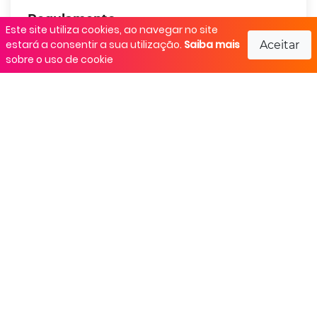
Regulamento
Este site utiliza cookies, ao navegar no site
estará a consentir a sua utilização.
Saiba mais
Aceitar
Não informado.
sobre o uso de cookie
Realização
SESC
Responsável pelo evento
Compartilhar: