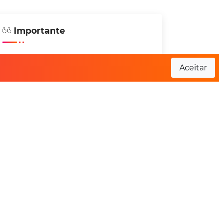
Importante
Não organizamos qualquer tipo de evento
Aceitar
e não nos responsabilizamos por
alterações ou divergência de informação.
Sempre verifique no site oficial do evento
antes de se inscrever.
- Rio Grande Run