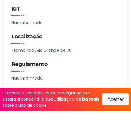
KIT
Não informado.
Localização
Tramandaí, Rio Grande do Sul
Regulamento
Não informado.
Este site utiliza cookies, ao navegar no site
estará a consentir a sua utilização.
Saiba mais
Aceitar
Realização
sobre o uso de cookie
Naturalfit
Responsável pelo evento