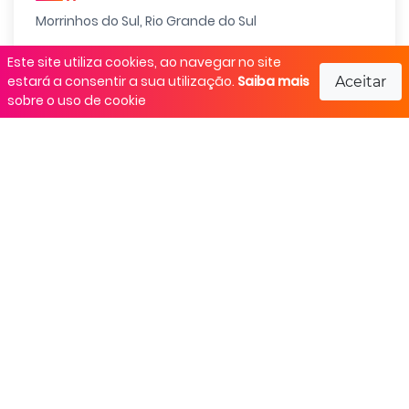
Morrinhos do Sul, Rio Grande do Sul
Este site utiliza cookies, ao navegar no site
Regulamento
estará a consentir a sua utilização.
Saiba mais
Aceitar
sobre o uso de cookie
Não informado.
Realização
Não informado
Responsável pelo evento
Compartilhar: